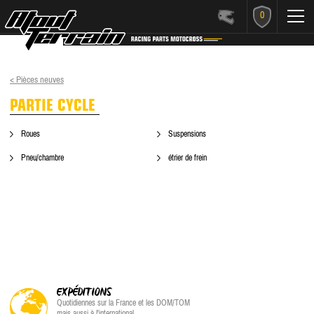
0
< Pièces neuves
PARTIE CYCLE
Roues
Suspensions
Pneu/chambre
étrier de frein
EXPÉDITIONS
Quotidiennes sur la France et les DOM/TOM
mais aussi à l'international