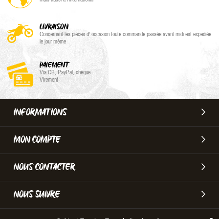
LIVRAISON
Concernant les pièces d' occasion toute commande passée avant midi est expediée
le jour même
PAIEMENT
Via CB, PayPal, chèque
Virement
INFORMATIONS
MON COMPTE
NOUS CONTACTER
NOUS SUIVRE