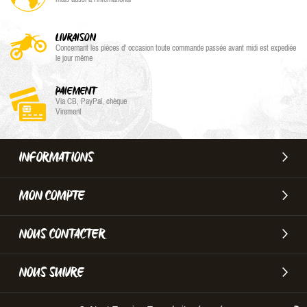
LIVRAISON
Concernant les pièces d' occasion toute commande passée avant midi est expediée
le jour même
PAIEMENT
Via CB, PayPal, chèque
Virement
INFORMATIONS
MON COMPTE
NOUS CONTACTER
NOUS SUIVRE