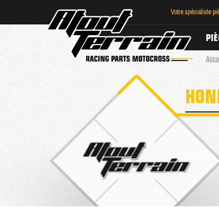
Votre spécialiste p
PIÈ
Accu
HON