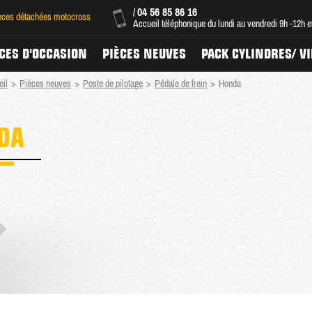
04 56 85 86 16
/
ièces détachées motocross
Accueil téléphonique du lundi au vendredi 9h -12h 
CES D'OCCASION
PIÈCES NEUVES
PACK CYLINDRES/ V
eil
>
Pièces neuves
>
Poste de pilotage
>
Pédale de frein
>
Honda
DA