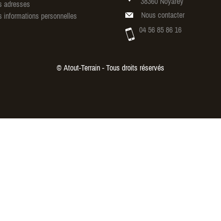
38360 Noyarey
 adresses
Nous contacter
 informations personnelles
04 56 85 86 16
© Atout-Terrain - Tous droits réservés