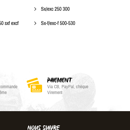
Sx/exc 250 300
0 sxf excf
Sx-f/exc-f 500-530
PAIEMENT
e commande
Via CB, PayPal, chèque
même
Virement
NOUS SUIVRE