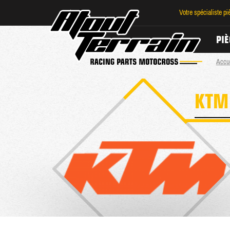
Votre spécialiste p
PIÈ
Accu
KT