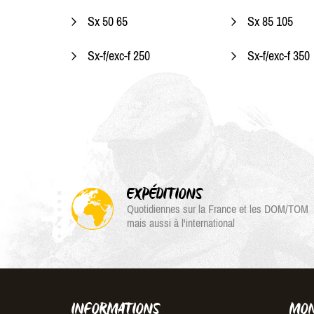
Sx 50 65
Sx 85 105
Sx-f/exc-f 250
Sx-f/exc-f 350
EXPÉDITIONS
Quotidiennes sur la France et les DOM/TOM
mais aussi à l'international
INFORMATIONS
MON