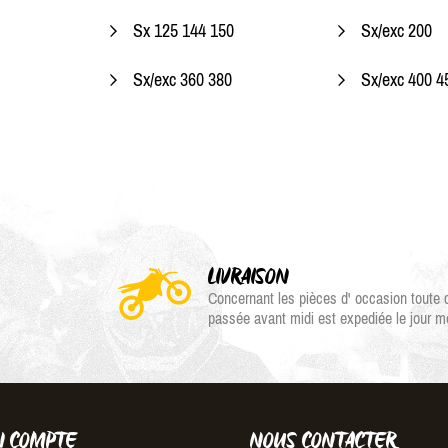
Sx 125 144 150
Sx/exc 200
Sx/exc 360 380
Sx/exc 400 45
LIVRAISON
Concernant les pièces d' occasion tout
passée avant midi est expediée le jour 
 COMPTE
NOUS CONTACTER