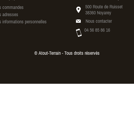
500 Route de Ruisset
 commandes
38360 Noyarey
 adresses
Nous contacter
 informations personnelles
04 56 85 86 16
© Atout-Terrain - Tous droits réservés