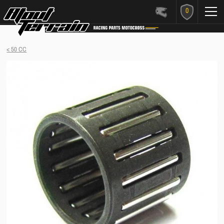
0
< 50 CC