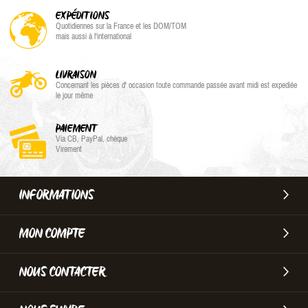
EXPÉDITIONS
Quotidiennes sur la France et les DOM/TOM
mais aussi à l'international
LIVRAISON
Concernant les pièces d' occasion toute commande passée avant midi est expediée
le jour même
PAIEMENT
Via CB, PayPal, chèque
Virement
INFORMATIONS
MON COMPTE
NOUS CONTACTER