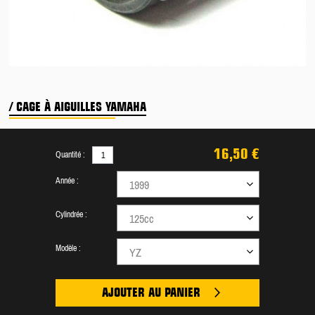
/ CAGE À AIGUILLES YAMAHA
16,50 €
Quantité :
Année :
1999
Cylindrée :
125cc
Modèle :
YZ
AJOUTER AU PANIER