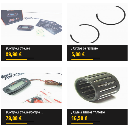
zCompteur d'heures
/ Circlips de rechange
29,90 €
5,00 €
zCompteur d'heures/compte ...
/ Cage à aiguilles YAMAHA
79,00 €
16,50 €