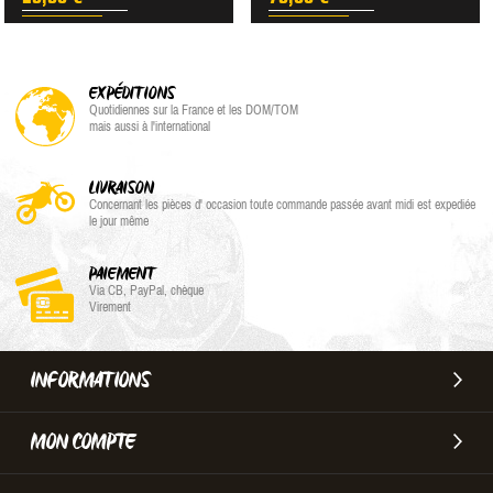
EXPÉDITIONS
Quotidiennes sur la France et les DOM/TOM
mais aussi à l'international
LIVRAISON
Concernant les pièces d' occasion toute commande passée avant midi est expediée
le jour même
PAIEMENT
Via CB, PayPal, chèque
Virement
INFORMATIONS
MON COMPTE