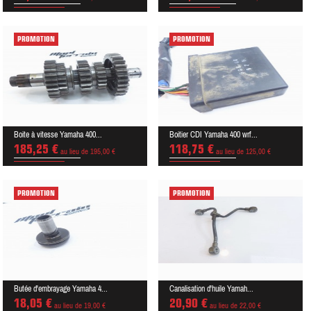
PROMOTION
PROMOTION
Boite à vitesse Yamaha 400...
Boitier CDI Yamaha 400 wrf...
185,25 €
118,75 €
au lieu de 195,00 €
au lieu de 125,00 €
PROMOTION
PROMOTION
Butée d'embrayage Yamaha 4...
Canalisation d'huile Yamah...
18,05 €
20,90 €
au lieu de 19,00 €
au lieu de 22,00 €