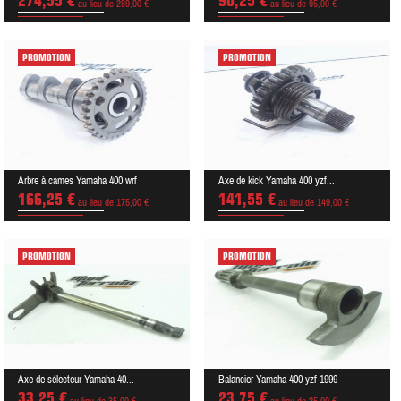
274,55 €
90,25 €
au lieu de 289,00 €
au lieu de 95,00 €
PROMOTION
PROMOTION
Arbre à cames Yamaha 400 wrf
Axe de kick Yamaha 400 yzf...
166,25 €
141,55 €
au lieu de 175,00 €
au lieu de 149,00 €
PROMOTION
PROMOTION
Axe de sélecteur Yamaha 40...
Balancier Yamaha 400 yzf 1999
33,25 €
23,75 €