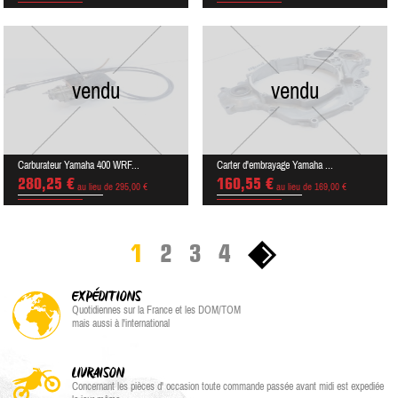
vendu
vendu
Carburateur Yamaha 400 WRF...
Carter d'embrayage Yamaha ...
280,25 €
160,55 €
au lieu de 295,00 €
au lieu de 169,00 €
1
2
3
4
EXPÉDITIONS
Quotidiennes sur la France et les DOM/TOM
mais aussi à l'international
LIVRAISON
Concernant les pièces d' occasion toute commande passée avant midi est expediée