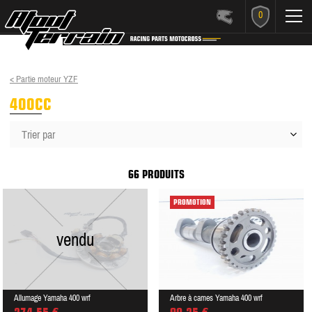
0
< Partie moteur YZF
400CC
Trier par
66 PRODUITS
PROMOTION
vendu
Allumage Yamaha 400 wrf
Arbre à cames Yamaha 400 wrf