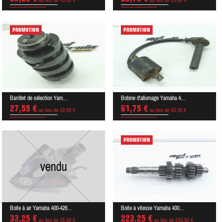
au lieu de 35,00 €
au lieu de 25,00 €
PROMOTION
PROMOTION
Barrillet de sélection Yam...
Bobine d'allumage Yamaha 4...
27,55 €
61,75 €
au lieu de 29,00 €
au lieu de 65,00 €
PROMOTION
vendu
Boite à air Yamaha 400-426...
Boite à vitesse Yamaha 400...
33,25 €
223,25 €
au lieu de 35,00 €
au lieu de 235,00 €