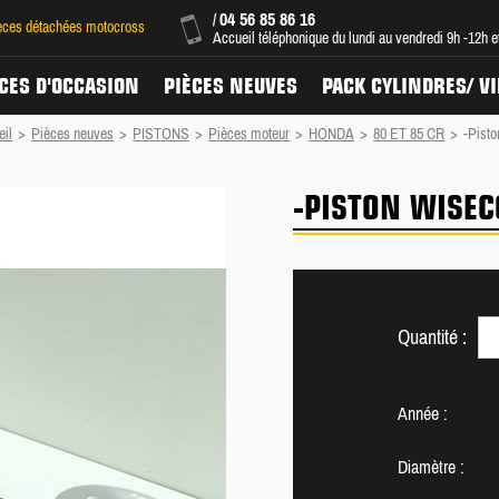
04 56 85 86 16
/
ièces détachées motocross
Accueil téléphonique du lundi au vendredi 9h -12h 
CES D'OCCASION
PIÈCES NEUVES
PACK CYLINDRES/ V
eil
>
Pièces neuves
>
PISTONS
>
Pièces moteur
>
HONDA
>
80 ET 85 CR
>
-Pisto
-PISTON WISEC
Quantité :
Année :
Diamètre :