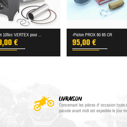
on 105cc VERTEX pour ...
-Piston PROX 80 85 CR
9,00 €
95,00 €
LIVRAISON
Concernant les pièces d' occasion tout
passée avant midi est expediée le jour 