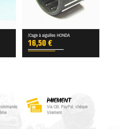
/Cage à aiguilles HONDA
16,50 €
PAIEMENT
e commande
Via CB, PayPal, chèque
même
Virement