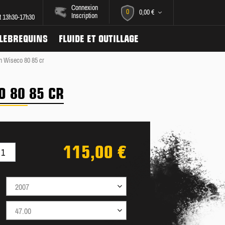
Connexion
0
0,00 €
Inscription
et 13h30-17h30
ILEBREQUINS
FLUIDE ET OUTILLAGE
n Wiseco 80 85 cr
O 80 85 CR
115,00 €
2007
47.00