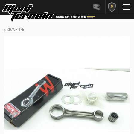
0
< CR/WR 125