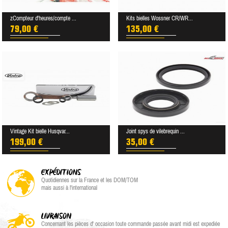
zCompteur d'heures/compte ...
Kits bielles Wossner CR/WR...
79,00 €
135,00 €
Vintage Kit bielle Husqvar...
Joint spys de vilebrequin ...
199,00 €
35,00 €
EXPÉDITIONS
Quotidiennes sur la France et les DOM/TOM
mais aussi à l'international
LIVRAISON
Concernant les pièces d' occasion toute commande passée avant midi est expediée