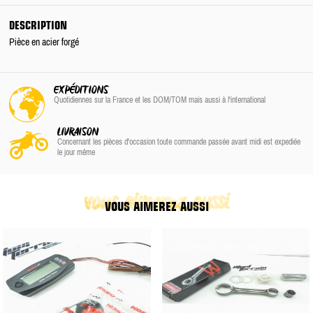
DESCRIPTION
Pièce en acier forgé
EXPÉDITIONS
Quotidiennes sur la France
et les DOM/TOM
mais aussi à l'international
LIVRAISON
Concernant les pièces d'occasion toute commande passée avant midi est expediée
le jour même
vous aimerez aussi
VOUS AIMEREZ AUSSI