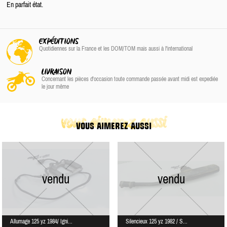
En parfait état.
EXPÉDITIONS
Quotidiennes sur la France
et les DOM/TOM
mais aussi à l'international
LIVRAISON
Concernant les pièces d'occasion toute commande passée avant midi est expediée
le jour même
vous aimerez aussi
VOUS AIMEREZ AUSSI
vendu
vendu
Allumage 125 yz 1984/ Igni...
Silencieux 125 yz 1982 / S...