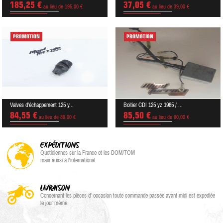
185,25 €
37,05 €
au lieu de 195,00 €
au lieu de 39,00 €
PROMOTION
PROMOTION
Valves d'échappement 125 y...
Boitier CDI 125 yz 1985 / ...
84,55 €
85,50 €
au lieu de 89,00 €
au lieu de 90,00 €
EXPÉDITIONS
Quotidiennes sur la France et les DOM/TOM
mais aussi à l'international
LIVRAISON
Concernant les pièces d' occasion toute commande passée avant midi est expediée
le jour même