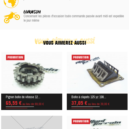
LIVRAISON
Concernant les pièces d'occasion toute commande passée avant midi est expediée
le jour même
vous aimerez aussi
VOUS AIMEREZ AUSSI
PROMOTION
PROMOTION
Pignon boite de vitesse 12...
Boite à clapets 125 yz 198...
65,55 €
37,05 €
au lieu de 69,00 €
au lieu de 39,00 €
PROMOTION