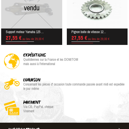
vendu
Support moteur Yamaha 125 ...
Pignon boite de vitesse 12...
27,55 €
27,55 €
au lieu de 29,00 €
au lieu de 29,00 €
EXPÉDITIONS
Quotidiennes sur la France et les DOM/TOM
mais aussi à l'international
LIVRAISON
Concernant les pièces d' occasion toute commande passée avant midi est expediée
le jour même
PAIEMENT
Via CB, PayPal, chèque
Virement