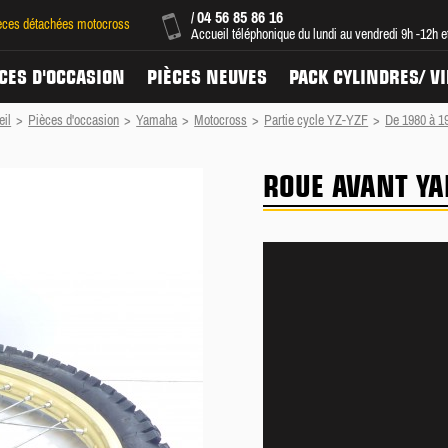
04 56 85 86 16
/
ièces détachées motocross
Accueil téléphonique du lundi au vendredi 9h -12h 
CES D'OCCASION
PIÈCES NEUVES
PACK CYLINDRES/ V
eil
>
Pièces d'occasion
>
Yamaha
>
Motocross
>
Partie cycle YZ-YZF
>
De 1980 à 1
ROUE AVANT YA