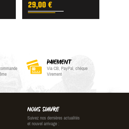
29,00 €
PAIEMENT
e commande
Via CB, PayPal, chèque
même
Virement
NOUS SUIVRE
Suivez nos dernières actualités
et nouvel arrivage :