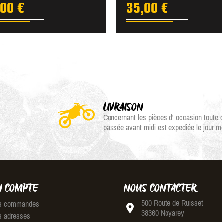
,00 €
35,00 €
LIVRAISON
Concernant les pièces d' occasion tout
passée avant midi est expediée le jour 
 COMPTE
NOUS CONTACTER
500 Route de Ruisset
 commandes
38360 Noyarey
 adresses