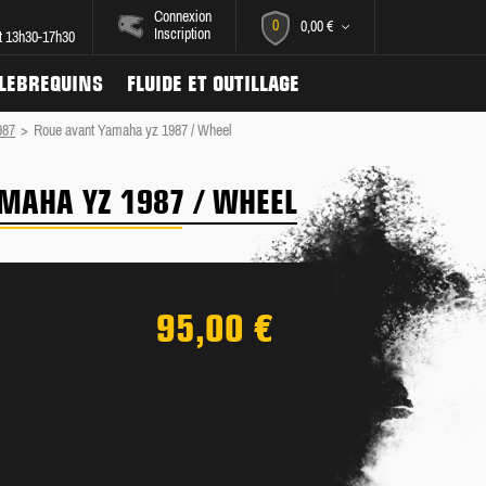
Connexion
0
0,00 €
Inscription
et 13h30-17h30
ILEBREQUINS
FLUIDE ET OUTILLAGE
987
>
Roue avant Yamaha yz 1987 / Wheel
MAHA YZ 1987 / WHEEL
95,00 €