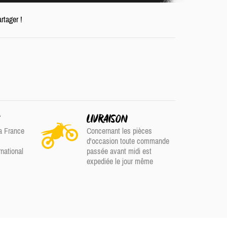
rtager !
S
LIVRAISON
a France
Concernant les pièces
d'occasion toute commande
rnational
passée avant midi est
expediée le jour même