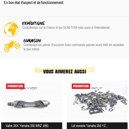
En bon état d'aspect et de fonctionnement.
EXPÉDITIONS
Quotidiennes sur la France
et les DOM/TOM
mais aussi à l'international
LIVRAISON
Concernant les pièces d'occasion toute commande passée avant midi est expediée
le jour même
vous aimerez aussi
VOUS AIMEREZ AUSSI
PROMOTION
PROMOTION
Valve 3XK Yamaha 250 WRZ 1991
Lot visserie Yamaha 250 YZ...