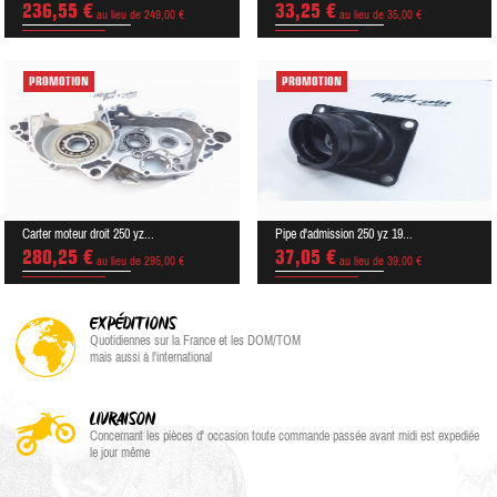
236,55 €
33,25 €
au lieu de 249,00 €
au lieu de 35,00 €
PROMOTION
PROMOTION
Carter moteur droit 250 yz...
Pipe d'admission 250 yz 19...
280,25 €
37,05 €
au lieu de 295,00 €
au lieu de 39,00 €
EXPÉDITIONS
Quotidiennes sur la France et les DOM/TOM
mais aussi à l'international
LIVRAISON
Concernant les pièces d' occasion toute commande passée avant midi est expediée
le jour même