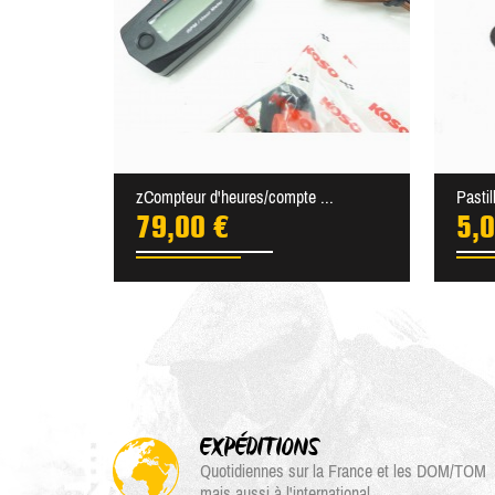
zCompteur d'heures/compte ...
Pastil
79,00 €
5,0
EXPÉDITIONS
Quotidiennes sur la France et les DOM/TOM
mais aussi à l'international