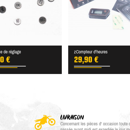
le de réglage
zCompteur d'heures
0 €
29,90 €
LIVRAISON
Concernant les pièces d' occasion tout
passée avant midi est expediée le jour 