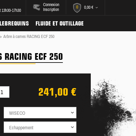
Connexion
0
0,00 €
Inscription
et 13h30-17h30
ILEBREQUINS
FLUIDE ET OUTILLAGE
>
Arbre à cames RACING ECF 250
 RACING ECF 250
241,00 €
WISECO
Echappement