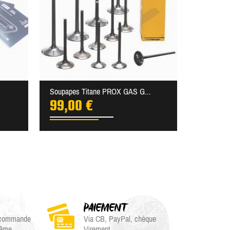
Soupapes Titane PROX GAS G...
99,00 €
PAIEMENT
e commande
Via CB, PayPal, chèque
même
Virement