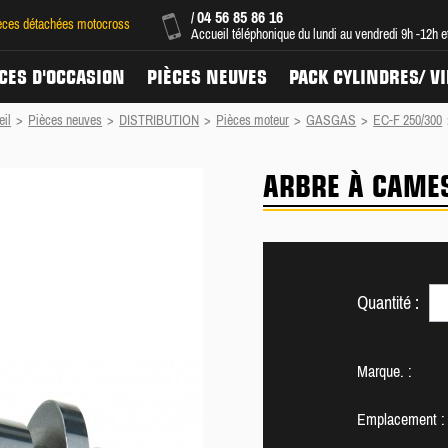
04 56 85 86 16
/
ièces détachées motocross
Accueil téléphonique du lundi au vendredi 9h -12h 
CES D'OCCASION
PIÈCES NEUVES
PACK CYLINDRES/ V
eil
>
Pièces neuves
>
DISTRIBUTION
>
Pièces moteur
>
GASGAS
>
EC-F 250/300
ARBRE À CAMES
Quantité :
Marque. :
Emplacement :