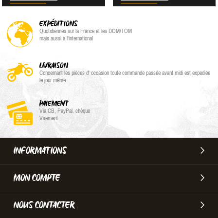
EXPÉDITIONS
Quotidiennes sur la France et les DOM/TOM
mais aussi à l'international
LIVRAISON
Concernant les pièces d' occasion toute commande passée avant midi est expediée
le jour même
PAIEMENT
Via CB, PayPal, chèque
Virement
INFORMATIONS
MON COMPTE
NOUS CONTACTER