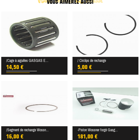
VOUS AIMEREZ AUSSI
/Cage à aiguilles GASGAS E...
/ Circlips de rechange
14,50 €
5,00 €
/Segment de rechange Wossn...
-Piston Wossner forgé Gasg...
16,00 €
181,00 €