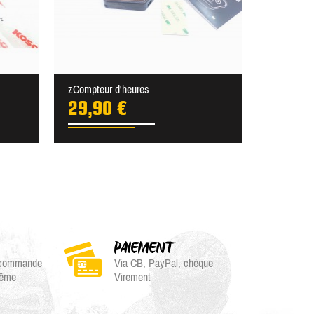
zCompteur d'heures
29,90 €
PAIEMENT
e commande
Via CB, PayPal, chèque
même
Virement