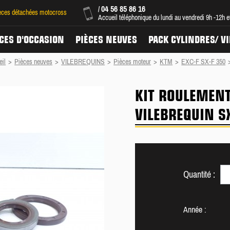
04 56 85 86 16
/
ièces détachées motocross
Accueil téléphonique du lundi au vendredi 9h -12h 
CES D'OCCASION
PIÈCES NEUVES
PACK CYLINDRES/ V
eil
>
Pièces neuves
>
VILEBREQUINS
>
Pièces moteur
>
KTM
>
EXC-F SX-F 350
KIT ROULEMENT
VILEBREQUIN SX
Quantité :
Année :