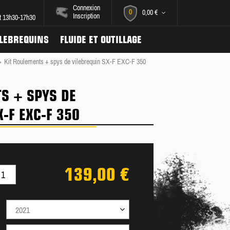
Connexion
0
0,00 €
Inscription
et 13h30-17h30
ILEBREQUINS
FLUIDE ET OUTILLAGE
>
Kit Roulements + spys de vilebrequin SX-F EXC-F 350
S + SPYS DE
-F EXC-F 350
139,00 €
2021