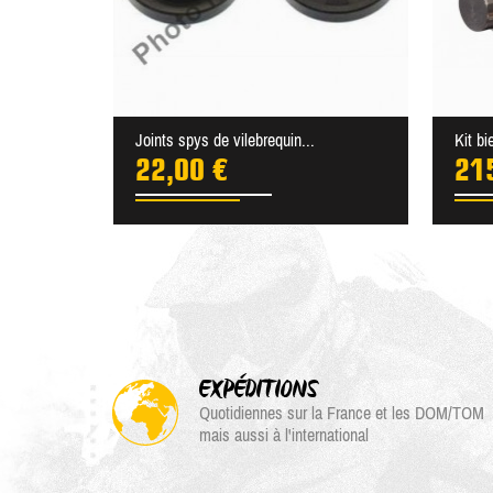
Joints spys de vilebrequin...
Kit b
22,00 €
21
EXPÉDITIONS
Quotidiennes sur la France et les DOM/TOM
mais aussi à l'international