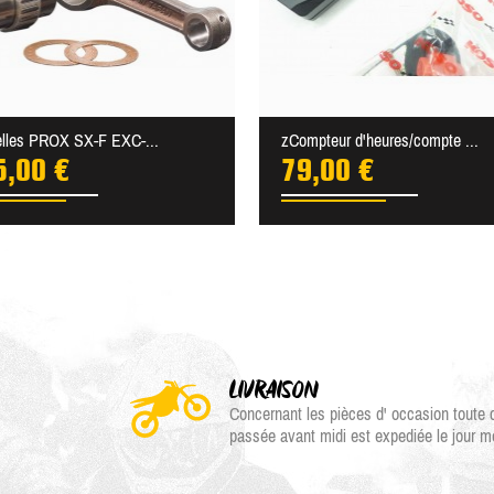
ielles PROX SX-F EXC-...
zCompteur d'heures/compte ...
5,00 €
79,00 €
LIVRAISON
Concernant les pièces d' occasion tout
passée avant midi est expediée le jour 