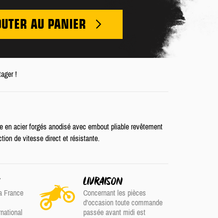
OUTER AU PANIER
tager !
e en acier forgés anodisé avec embout pliable revêtement
ion de vitesse direct et résistante.
S
LIVRAISON
a France
Concernant les pièces
d'occasion toute commande
rnational
passée avant midi est