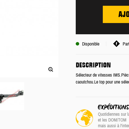
AJ
Disponible
Par
DESCRIPTION
Sélecteur de vitesses IMS.Pièc
caoutchou.Le top pour une sélect
EXPÉDITION
Quotidiennes sur l
et les DOM/TOM
mais aussi à l'inte