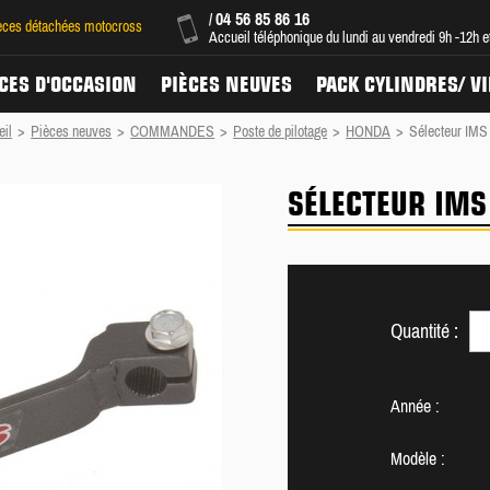
04 56 85 86 16
/
ièces détachées motocross
Accueil téléphonique du lundi au vendredi 9h -12h 
CES D'OCCASION
PIÈCES NEUVES
PACK CYLINDRES/ V
eil
>
Pièces neuves
>
COMMANDES
>
Poste de pilotage
>
HONDA
>
Sélecteur IMS
SÉLECTEUR IMS
Quantité :
Année :
Modèle :