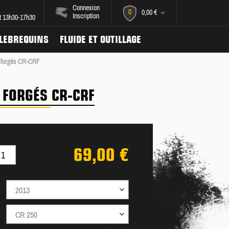
Connexion
0
0,00 €
Inscription
et 13h30-17h30
ILEBREQUINS
FLUIDE ET OUTILLAGE
 forgés CR-CRF
 FORGÉS CR-CRF
69,00 €
2013
CR 250