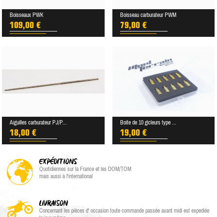
Boisseaux PWK
Boisseau carburateur PWM
109,00 €
79,00 €
Aiguilles carburateur PJ/P...
Boite de 10 gicleurs type ...
18,00 €
19,00 €
EXPÉDITIONS
Quotidiennes sur la France et les DOM/TOM
mais aussi à l'international
LIVRAISON
Concernant les pièces d' occasion toute commande passée avant midi est expediée