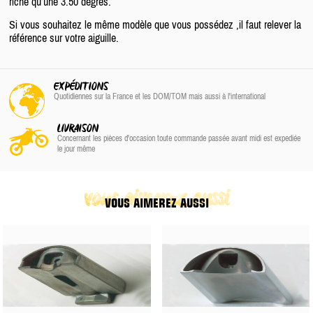
riche qu’une 3.50 degrés.
Si vous souhaitez le même modèle que vous possédez ,il faut relever la
référence sur votre aiguille.
EXPÉDITIONS
Quotidiennes sur la France
et les DOM/TOM
mais aussi à l'international
LIVRAISON
Concernant les pièces d'occasion toute commande passée avant midi est expediée
le jour même
vous aimerez aussi
VOUS AIMEREZ AUSSI