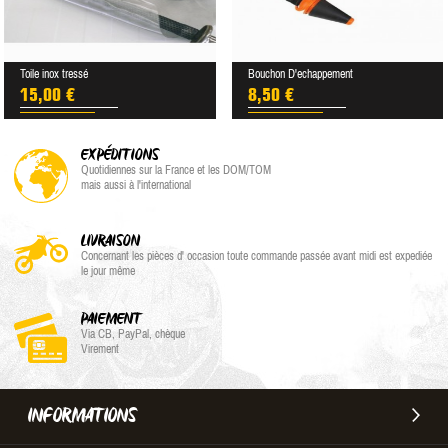
Toile inox tressé
Bouchon D'echappement
15,00 €
8,50 €
EXPÉDITIONS
Quotidiennes sur la France et les DOM/TOM
mais aussi à l'international
LIVRAISON
Concernant les pièces d' occasion toute commande passée avant midi est expediée
le jour même
PAIEMENT
Via CB, PayPal, chèque
Virement
INFORMATIONS