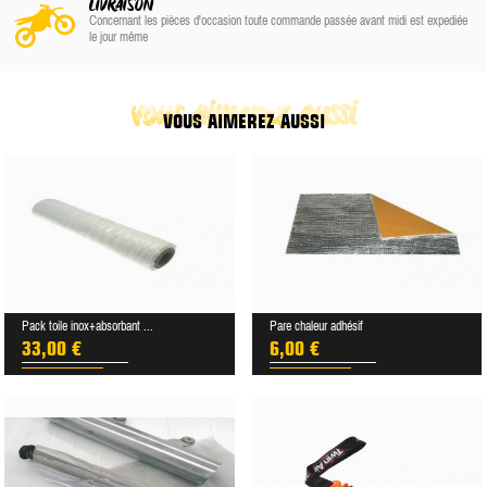
LIVRAISON
Concernant les pièces d'occasion toute commande passée avant midi est expediée
le jour même
vous aimerez aussi
VOUS AIMEREZ AUSSI
Pack toile inox+absorbant ...
Pare chaleur adhésif
33,00 €
6,00 €