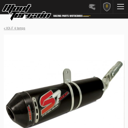
0
< KX-F 4 temps