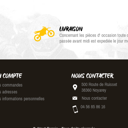
LIVRAISON
Concernant les pièces d' occasion tout
passée avant midi est expediée le jour 
 COMPTE
NOUS CONTACTER
500 Route de Ruisset
 commandes
38360 Noyarey
 adresses
Nous contacter
 informations personnelles
04 56 85 86 16