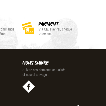
PAIEMENT
e commande
Via CB, PayPal, chèque
même
Virement
NOUS SUIVRE
Suivez nos dernières actualités
et nouvel arrivage :