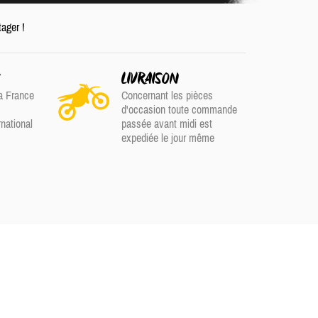
tager !
S
LIVRAISON
a France
Concernant les pièces
d'occasion toute commande
rnational
passée avant midi est
expediée le jour même