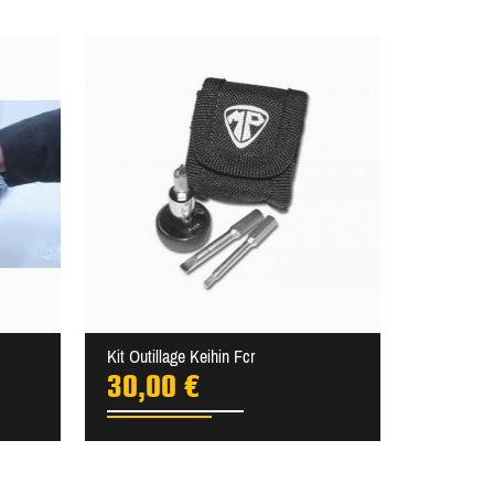
Kit Outillage Keihin Fcr
30,00 €