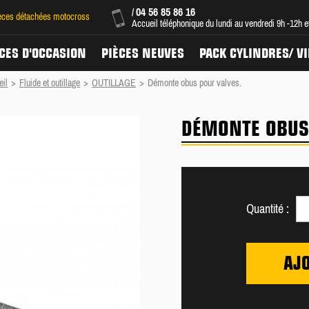
04 56 85 86 16
/
ièces détachées motocross
Accueil téléphonique du lundi au vendredi 9h -12h 
CES D'OCCASION
PIÈCES NEUVES
PACK CYLINDRES/ V
eil
>
Fluide et outillage
>
OUTILLAGE
>
Démonte obus pour valves.
DÉMONTE OBUS 
Quantité :
AJ