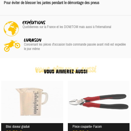
Pour éviter de blesser les jantes pendant le démontage des pneus
EXPÉDITIONS
Quotidiennes sur la France
et les DOM/TOM
mais aussi à l'international
LIVRAISON
Concernant les pièces d'occasion toute commande passée avant midi est expediée
le jour même
vous aimerez aussi
VOUS AIMEREZ AUSSI
Bloc doseur gradué
Pince coupante- Facom