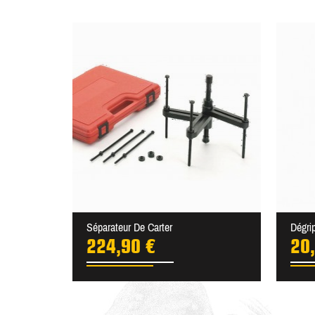
Séparateur De Carter
Dégri
224,90 €
20