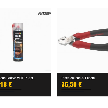
ppant MoS2 MOTIP -spr...
Pince coupante- Facom
,18 €
36,50 €