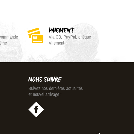
PAIEMENT
e commande
Via CB, PayPal, chèque
même
Virement
NOUS SUIVRE
Suivez nos dernières actualités
et nouvel arrivage :