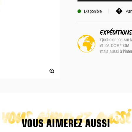
Disponible
Par
EXPÉDITION
Quotidiennes sur l
et les DOM/TOM
mais aussi à l'inte
vous aimerez aussi
VOUS AIMEREZ AUSSI