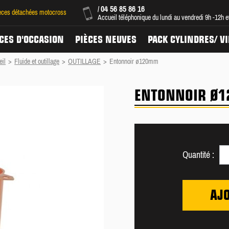
04 56 85 86 16
/
ièces détachées motocross
Accueil téléphonique du lundi au vendredi 9h -12h 
CES D'OCCASION
PIÈCES NEUVES
PACK CYLINDRES/ V
eil
>
Fluide et outillage
>
OUTILLAGE
>
Entonnoir ø120mm
ENTONNOIR Ø
Quantité :
AJ