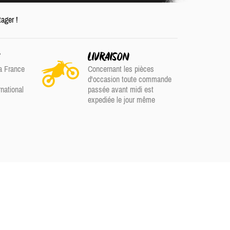
tager !
S
LIVRAISON
a France
Concernant les pièces
d'occasion toute commande
rnational
passée avant midi est
expediée le jour même