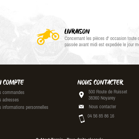
LIVRAISON
Concernant les pièces d' occasion tout
passée avant midi est expediée le jour 
 COMPTE
NOUS CONTACTER
500 Route de Ruisset
 commandes
38360 Noyarey
 adresses
Nous contacter
 informations personnelles
04 56 85 86 16