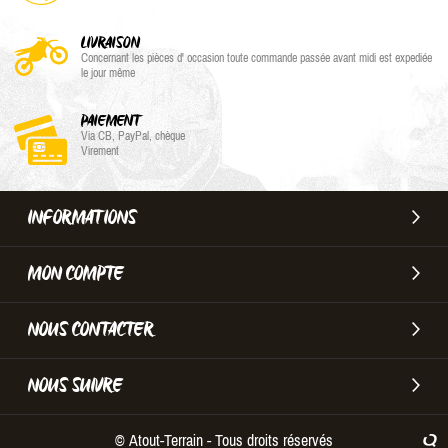
LIVRAISON
Concernant les pièces d' occasion toute commande passée avant midi est expediée
le jour même
PAIEMENT
Via CB, PayPal, chèque
Virement
INFORMATIONS
MON COMPTE
NOUS CONTACTER
NOUS SUIVRE
© Atout-Terrain - Tous droits réservés