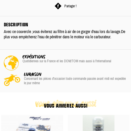
Partager !
DESCRIPTION
Avec ce couvercle ,vous éviterez au filtre à air de ce gorger d'eau lors du lavage.De
plus vous empècherez l'eau de pénétrer dans le moteur via le carburateur.
EXPÉDITIONS
Quotidiennes sur la France
et les DOM/TOM
mais aussi à l'international
LIVRAISON
Concernant les pièces d'occasion toute commande passée avant midi est expediée
le jour même
vous aimerez aussi
VOUS AIMEREZ AUSSI