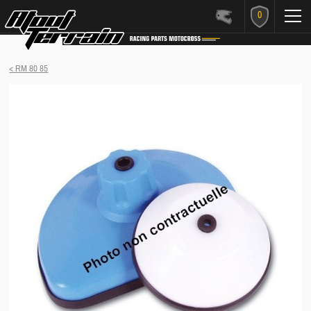
0
< RM 80 85