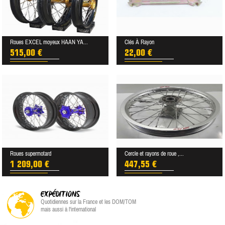
Roues EXCEL moyeux HAAN YA...
Clés À Rayon
515,00 €
22,00 €
Roues supermotard
Cercle et rayons de roue ,...
1 209,00 €
447,55 €
EXPÉDITIONS
Quotidiennes sur la France et les DOM/TOM
mais aussi à l'international