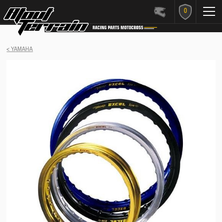
0
< YAMAHA