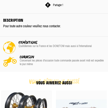
Partager !
DESCRIPTION
Pour toute autre couleur veuillez nous contacter.
EXPÉDITIONS
Quotidiennes sur la France
et les DOM/TOM
mais aussi à l'international
LIVRAISON
Concernant les pièces d'occasion toute commande passée avant midi est expediée
le jour même
vous aimerez aussi
VOUS AIMEREZ AUSSI