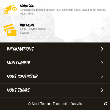
LIVRAISON
Concernant les pièces d' occasion toute commande passée avant midi est expediée
le jour même
PAIEMENT
Via CB, PayPal, chèque
Virement
INFORMATIONS
MON COMPTE
NOUS CONTACTER
NOUS SUIVRE
© Atout-Terrain - Tous droits réservés