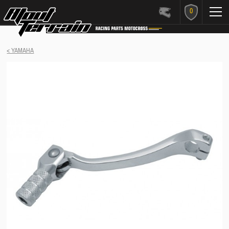
0
< YAMAHA