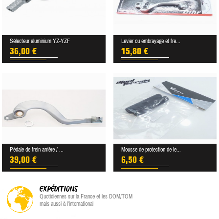
Sélecteur aluminium YZ-YZF
Levier ou embrayage et fre...
36,00 €
15,80 €
Pédale de frein arrière / ...
Mousse de protection de le...
39,00 €
6,50 €
EXPÉDITIONS
Quotidiennes sur la France et les DOM/TOM
mais aussi à l'international