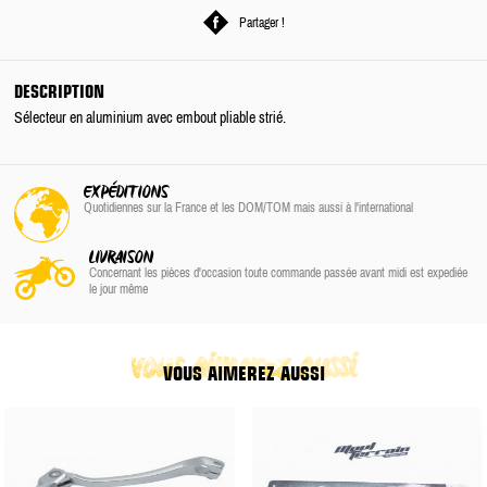
Partager !
DESCRIPTION
Sélecteur en aluminium avec embout pliable strié.
EXPÉDITIONS
Quotidiennes sur la France
et les DOM/TOM
mais aussi à l'international
LIVRAISON
Concernant les pièces d'occasion toute commande passée avant midi est expediée
le jour même
vous aimerez aussi
VOUS AIMEREZ AUSSI