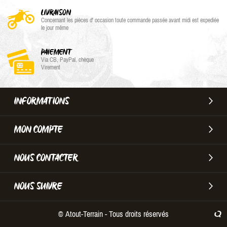
LIVRAISON
Concernant les pièces d' occasion toute commande passée avant midi est expediée
le jour même
PAIEMENT
Via CB, PayPal, chèque
Virement
INFORMATIONS
MON COMPTE
NOUS CONTACTER
NOUS SUIVRE
© Atout-Terrain - Tous droits réservés