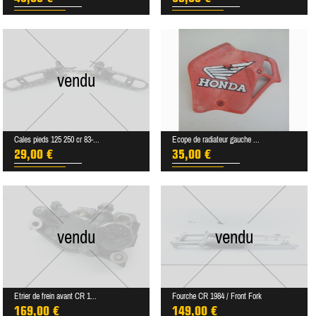
vendu
Cales pieds 125 250 cr 83-...
Ecope de radiateur gauche ...
29,00 €
35,00 €
vendu
vendu
Etrier de frein avant CR 1...
Fourche CR 1984 / Front Fork
169,00 €
149,00 €