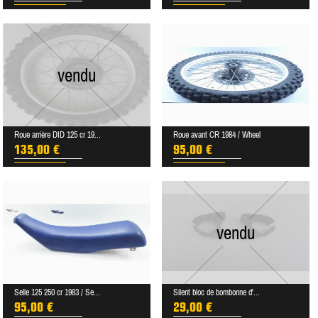
vendu
Roue arrière DID 125 cr 19...
Roue avant CR 1984 / Wheel
135,00 €
95,00 €
vendu
Selle 125 250 cr 1983 / Se...
Silent bloc de bombonne d'...
95,00 €
29,00 €