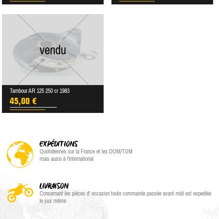
vendu
Tambour AR 125 250 cr 1983
45,00 €
EXPÉDITIONS
Quotidiennes sur la France et les DOM/TOM
mais aussi à l'international
LIVRAISON
Concernant les pièces d' occasion toute commande passée avant midi est expediée
le jour même