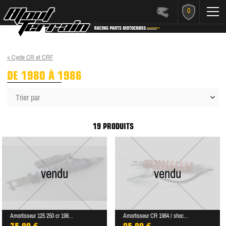
0
< Cycle CR et CRF
DE 1980 À 1986
Trier par
19 PRODUITS
vendu
vendu
Amortisseur 125 250 cr 198...
Amortisseur CR 1984 / shoc...