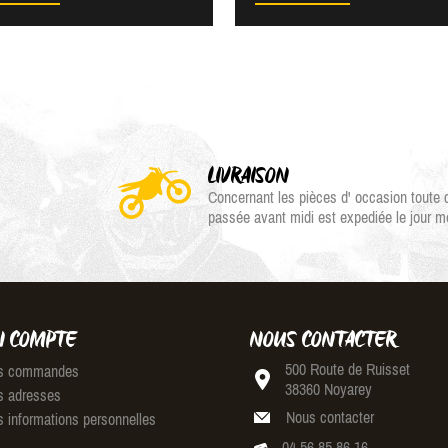
LIVRAISON
Concernant les pièces d' occasion tout
passée avant midi est expediée le jour 
 COMPTE
NOUS CONTACTER
500 Route de Ruisset
 commandes
38360 Noyarey
 adresses
Nous contacter
 informations personnelles
04 56 85 86 16