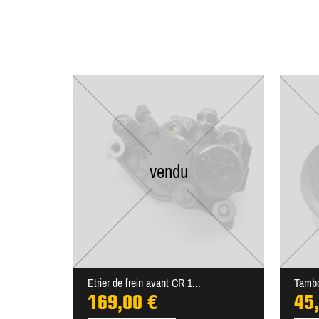
vendu
Etrier de frein avant CR 1...
Tambo
169,00 €
45