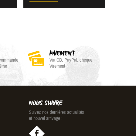
PAIEMENT
e commande
Via CB, PayPal, chèque
même
Virement
NOUS SUIVRE
Suivez nos dernières actualités
et nouvel arrivage :