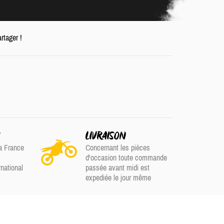
rtager !
S
LIVRAISON
a France
Concernant les pièces
d'occasion toute commande
rnational
passée avant midi est
expediée le jour même