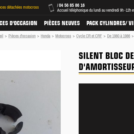
04 56 85 86 16
/
ièces détachées motocross
Accueil téléphonique du lundi au vendredi 9h -12h 
CES D'OCCASION
PIÈCES NEUVES
PACK CYLINDRES/ V
eil
>
Pièces d'occasion
>
Honda
>
Motocross
>
Cycle CR et CRF
>
De 1980 à 1986
>
SILENT BLOC 
D'AMORTISSEUR