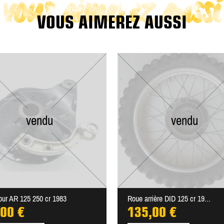
vous aimerez aussi
VOUS AIMEREZ AUSSI
vendu
vendu
ur AR 125 250 cr 1983
Roue arrière DID 125 cr 19...
,00 €
135,00 €