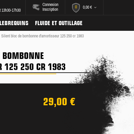
Connexion
0
0,00 €
Inscription
et 13h30-17h30
ILEBREQUINS
FLUIDE ET OUTILLAGE
Silent bloc de bombonne d'amortisseur 125 250 cr 1983
DE BOMBONNE
 125 250 CR 1983
29,00 €