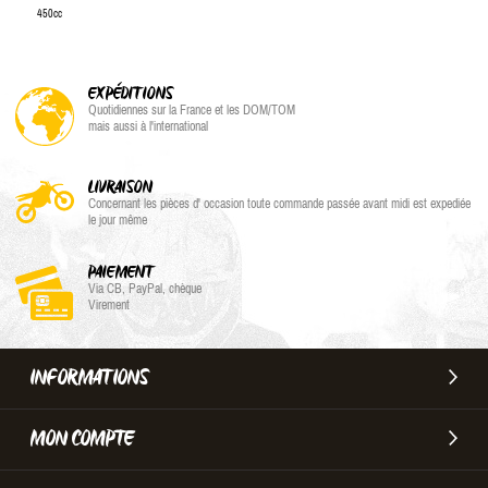
450cc
EXPÉDITIONS
Quotidiennes sur la France et les DOM/TOM
mais aussi à l'international
LIVRAISON
Concernant les pièces d' occasion toute commande passée avant midi est expediée
le jour même
PAIEMENT
Via CB, PayPal, chèque
Virement
INFORMATIONS
MON COMPTE