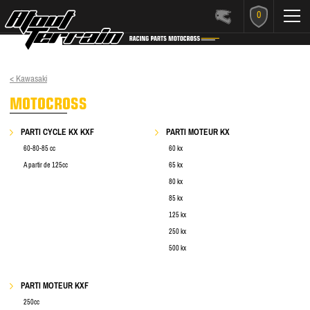
0
< Kawasaki
MOTOCROSS
PARTI CYCLE KX KXF
PARTI MOTEUR KX
60-80-85 cc
60 kx
A partir de 125cc
65 kx
80 kx
85 kx
125 kx
250 kx
500 kx
PARTI MOTEUR KXF
250cc