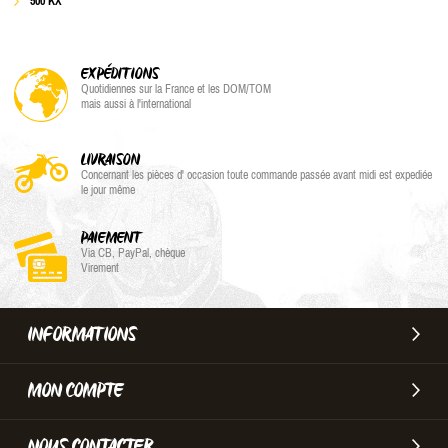
500 KX
EXPÉDITIONS
Quotidiennes sur la France et les DOM/TOM
mais aussi à l'international
LIVRAISON
Concernant les pièces d' occasion toute commande passée avant midi est expediée
le jour même
PAIEMENT
Via CB, PayPal, chèque
Virement
INFORMATIONS
MON COMPTE
NOUS CONTACTER