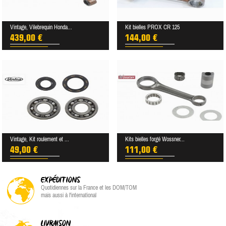
Vintage, Vilebrequin Honda...
Kit bielles PROX CR 125
439,00 €
144,00 €
Vintage, Kit roulement et ...
Kits bielles forgé Wossner...
49,00 €
111,00 €
EXPÉDITIONS
Quotidiennes sur la France et les DOM/TOM
mais aussi à l'international
LIVRAISON