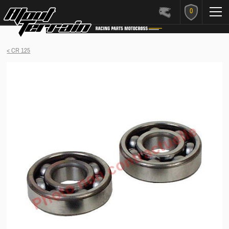
0
< CR 125