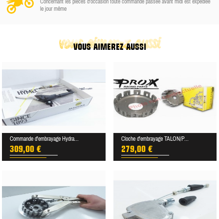
Concernant les pièces d'occasion toute commande passée avant midi est expediée
le jour même
vous aimerez aussi
VOUS AIMEREZ AUSSI
Commande d'embrayage Hydra...
Cloche d'embrayage TALON/P...
309,00 €
279,00 €