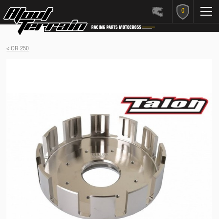
0
< CR 250