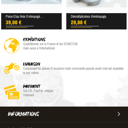
Pince Etau Noix Embrayage ...
Démultiplicateur d'embrayage.
39,00 €
29,00 €
EXPÉDITIONS
Quotidiennes sur la France et les DOM/TOM
mais aussi à l'international
LIVRAISON
Concernant les pièces d' occasion toute commande passée avant midi est expediée
le jour même
PAIEMENT
Via CB, PayPal, chèque
Virement
INFORMATIONS