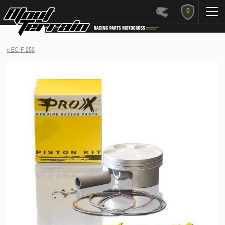
0
< EC-F 250