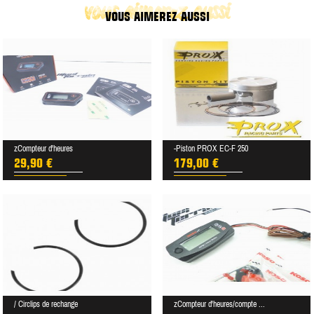
vous aimerez aussi
VOUS AIMEREZ AUSSI
zCompteur d'heures
-Piston PROX EC-F 250
29,90 €
179,00 €
/ Circlips de rechange
zCompteur d'heures/compte ...