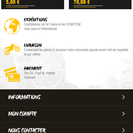
5,00 €
79,00 €
EXPÉDITIONS
Quotidiennes sur la France et les DOM/TOM
mais aussi à l'international
LIVRAISON
Concernant les pièces d' occasion toute commande passée avant midi est expediée
le jour même
PAIEMENT
Via CB, PayPal, chèque
Virement
INFORMATIONS
MON COMPTE
NOUS CONTACTER