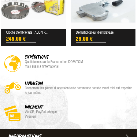
Cloche d'embrayage TALON K...
Démultiplicateur d'embrayage.
245,00 €
29,00 €
EXPÉDITIONS
Quotidiennes sur la France et les DOM/TOM
mais aussi à l'international
LIVRAISON
Concernant les pièces d' occasion toute commande passée avant midi est expediée
le jour même
PAIEMENT
Via CB, PayPal, chèque
Virement