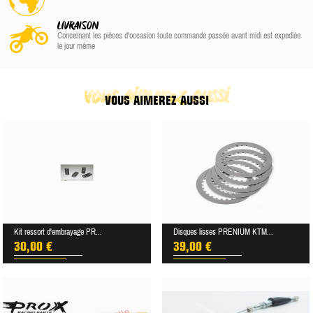
LIVRAISON
Concernant les pièces d'occasion toute commande passée avant midi est expediée
le jour même
vous aimerez aussi
VOUS AIMEREZ AUSSI
Kit ressort d'embrayage PR...
Disques lisses PRENIUM KTM...
30,00 €
39,00 €