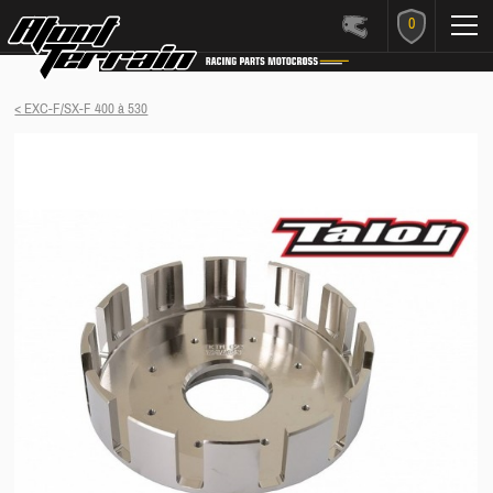
0
< EXC-F/SX-F 400 à 530