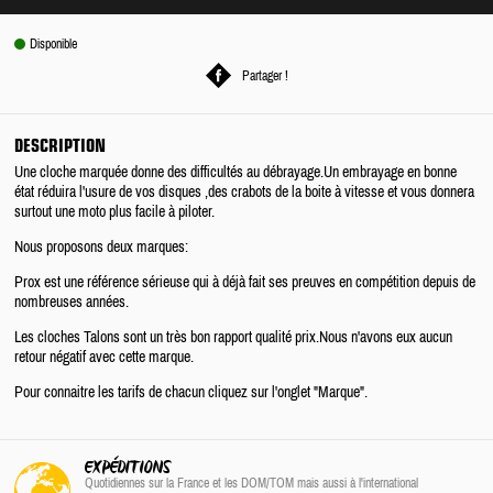
Disponible
Partager !
DESCRIPTION
Une cloche marquée donne des difficultés au débrayage.Un embrayage en bonne
état réduira l'usure de vos disques ,des crabots de la boite à vitesse et vous donnera
surtout une moto plus facile à piloter.
Nous proposons deux marques:
Prox est une référence sérieuse qui à déjà fait ses preuves en compétition depuis de
nombreuses années.
Les cloches Talons sont un très bon rapport qualité prix.Nous n'avons eux aucun
retour négatif avec cette marque.
Pour connaitre les tarifs de chacun cliquez sur l'onglet "Marque".
EXPÉDITIONS
Quotidiennes sur la France
et les DOM/TOM
mais aussi à l'international