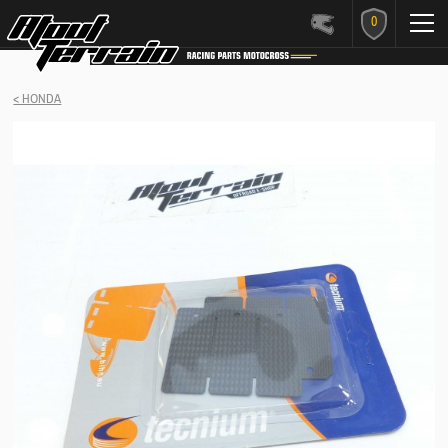
0
< HONDA