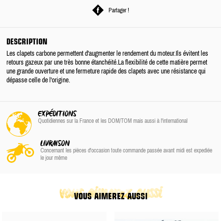
Partager !
DESCRIPTION
Les clapets carbone permettent d'augmenter le rendement du moteur.Ils évitent les
retours gazeux par une très bonne étanchéité.La flexibilité de cette matière permet
une grande ouverture et une fermeture rapide des clapets avec une résistance qui
dépasse celle de l'origine.
EXPÉDITIONS
Quotidiennes sur la France
et les DOM/TOM
mais aussi à l'international
LIVRAISON
Concernant les pièces d'occasion toute commande passée avant midi est expediée
le jour même
vous aimerez aussi
VOUS AIMEREZ AUSSI