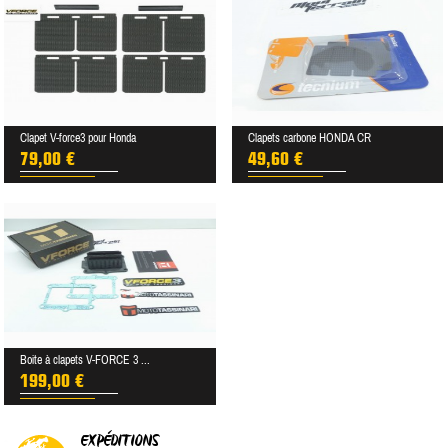
Clapet V-force3 pour Honda
Clapets carbone HONDA CR
79,00 €
49,60 €
Boite à clapets V-FORCE 3 ...
199,00 €
EXPÉDITIONS