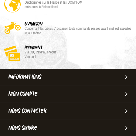
Quotidiennes sur la France et les DOM/TOM
mais aussi à l'international
LIVRAISON
Concernant les pièces d' occasion toute commande passée avant midi est expediée
le jour même
PAIEMENT
Via CB, PayPal, chèque
Virement
INFORMATIONS
MON COMPTE
NOUS CONTACTER
NOUS SUIVRE