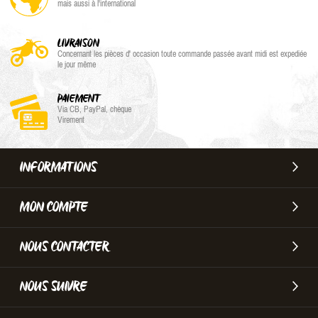
mais aussi à l'international
LIVRAISON
Concernant les pièces d' occasion toute commande passée avant midi est expediée
le jour même
PAIEMENT
Via CB, PayPal, chèque
Virement
INFORMATIONS
MON COMPTE
NOUS CONTACTER
NOUS SUIVRE