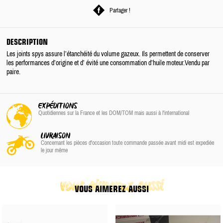
Partager !
DESCRIPTION
Les joints spys assure l’étanchéité du volume gazeux. Ils permettent de conserver
les performances d’origine et d’ évité une consommation d’huile moteur.Vendu par
paire.
EXPÉDITIONS
Quotidiennes sur la France
et les DOM/TOM
mais aussi à l'international
LIVRAISON
Concernant les pièces d'occasion toute commande passée avant midi est expediée
le jour même
vous aimerez aussi
VOUS AIMEREZ AUSSI