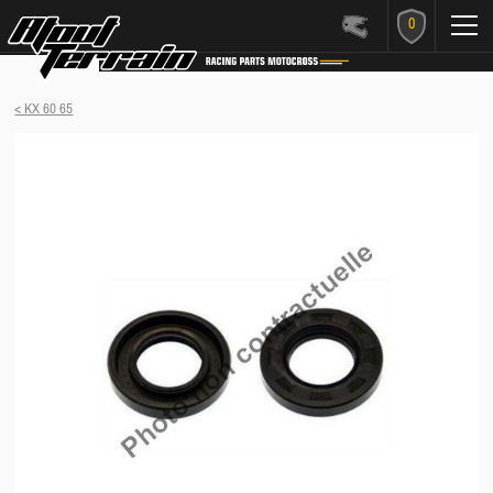
0
< KX 60 65