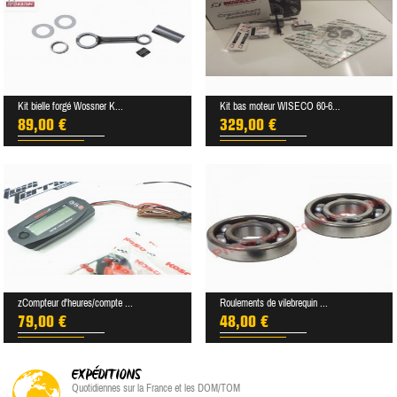
Kit bielle forgé Wossner K...
Kit bas moteur WISECO 60-6...
89,00 €
329,00 €
zCompteur d'heures/compte ...
Roulements de vilebrequin ...
79,00 €
48,00 €
EXPÉDITIONS
Quotidiennes sur la France et les DOM/TOM