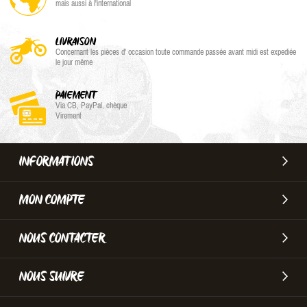
mais aussi à l'international
LIVRAISON
Concernant les pièces d' occasion toute commande passée avant midi est expediée
le jour même
PAIEMENT
Via CB, PayPal, chèque
Virement
INFORMATIONS
MON COMPTE
NOUS CONTACTER
NOUS SUIVRE