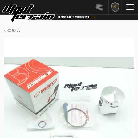
0
< KX 80 85