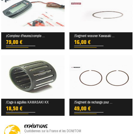
zCompteur d'heures/compte ...
/Segment wossner Kawasaki ...
79,00 €
16,00 €
/Cage à aiguilles KAWASAKI KX
/Segment de rechange pour ...
18,50 €
49,00 €
EXPÉDITIONS
Quotidiennes sur la France et les DOM/TOM