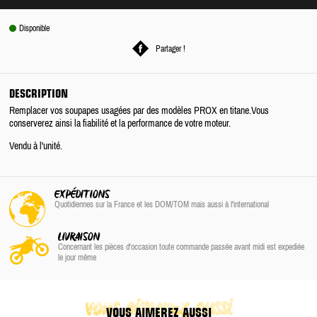
Disponible
Partager !
DESCRIPTION
Remplacer vos soupapes usagées par des modèles PROX en titane.Vous
conserverez ainsi la fiabilité et la performance de votre moteur.
Vendu à l'unité.
EXPÉDITIONS
Quotidiennes sur la France
et les DOM/TOM
mais aussi à l'international
LIVRAISON
Concernant les pièces d'occasion toute commande passée avant midi est expediée
le jour même
vous aimerez aussi
VOUS AIMEREZ AUSSI