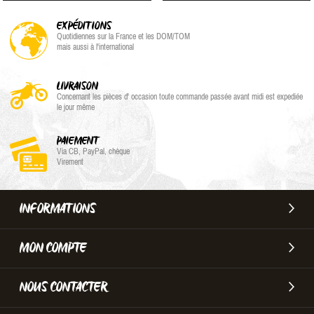
EXPÉDITIONS
Quotidiennes sur la France et les DOM/TOM
mais aussi à l'international
LIVRAISON
Concernant les pièces d' occasion toute commande passée avant midi est expediée
le jour même
PAIEMENT
Via CB, PayPal, chèque
Virement
INFORMATIONS
MON COMPTE
NOUS CONTACTER