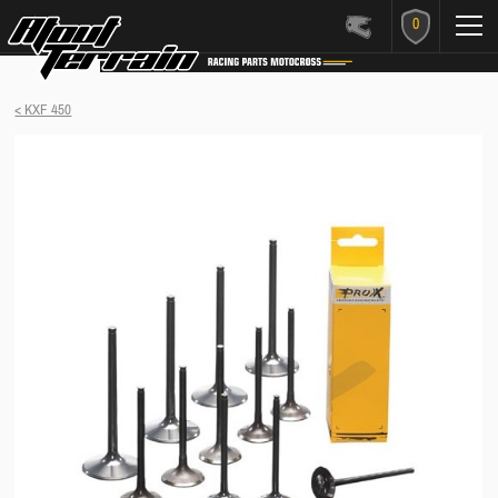
0
< KXF 450