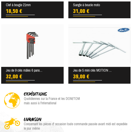
Clef à bougie 21mm
Sangle à boucle moto
18,50 €
31,00 €
Jeu de 9 clés mâles 6 pans...
Jeu de 5 mini clés MOTION ...
32,00 €
39,00 €
EXPÉDITIONS
Quotidiennes sur la France et les DOM/TOM
mais aussi à l'international
LIVRAISON
Concernant les pièces d' occasion toute commande passée avant midi est expediée
le jour même