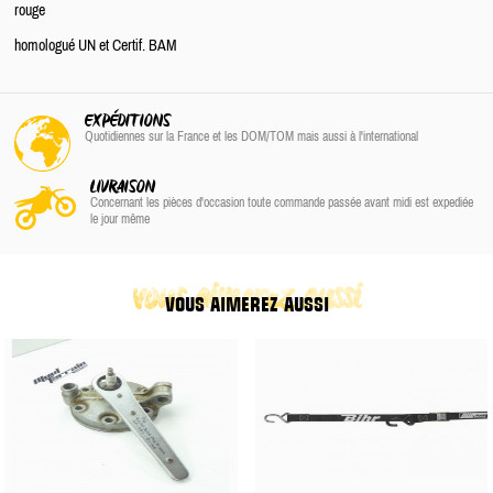
rouge
homologué UN et Certif. BAM
EXPÉDITIONS
Quotidiennes sur la France
et les DOM/TOM
mais aussi à l'international
LIVRAISON
Concernant les pièces d'occasion toute commande passée avant midi est expediée
le jour même
vous aimerez aussi
VOUS AIMEREZ AUSSI