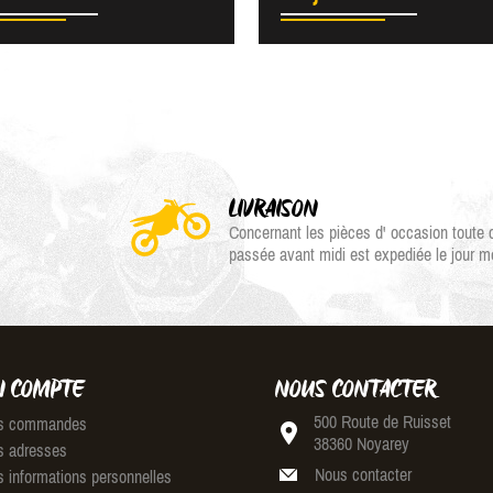
LIVRAISON
Concernant les pièces d' occasion tout
passée avant midi est expediée le jour 
 COMPTE
NOUS CONTACTER
500 Route de Ruisset
 commandes
38360 Noyarey
 adresses
Nous contacter
 informations personnelles