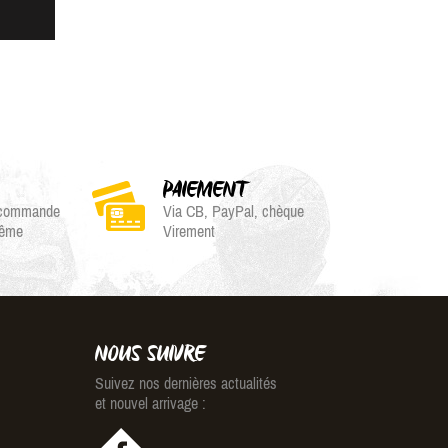
PAIEMENT
e commande
Via CB, PayPal, chèque
même
Virement
NOUS SUIVRE
Suivez nos dernières actualités
et nouvel arrivage :