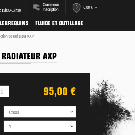
Connexion
0
0,00 €
Inscription
et 13h30-17h30
ILEBREQUINS
FLUIDE ET OUTILLAGE
ction de radiateur AXP
 RADIATEUR AXP
95,00 €
Cross
1