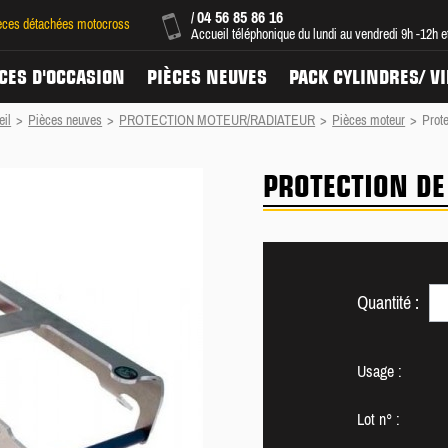
04 56 85 86 16
/
ièces détachées motocross
Accueil téléphonique du lundi au vendredi 9h -12h 
CES D'OCCASION
PIÈCES NEUVES
PACK CYLINDRES/ V
eil
>
Pièces neuves
>
PROTECTION MOTEUR/RADIATEUR
>
Pièces moteur
>
Prote
PROTECTION DE
Quantité :
Usage :
Lot n° :