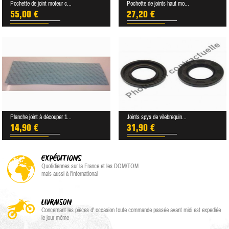
Pochette de joint moteur c...
Pochette de joints haut mo...
55,00 €
27,20 €
Planche joint à découper 1...
Joints spys de vilebrequin...
14,90 €
31,90 €
EXPÉDITIONS
Quotidiennes sur la France et les DOM/TOM
mais aussi à l'international
LIVRAISON
Concernant les pièces d' occasion toute commande passée avant midi est expediée
le jour même