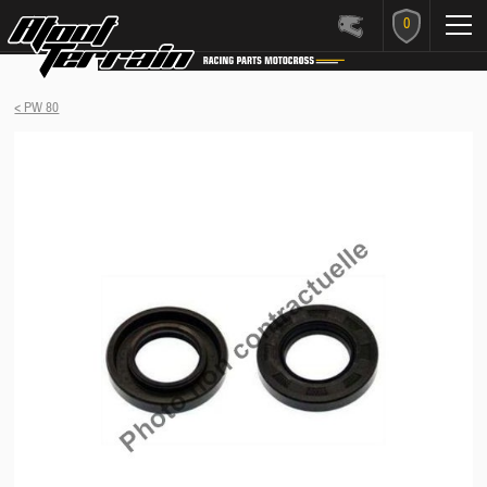
0
< PW 80