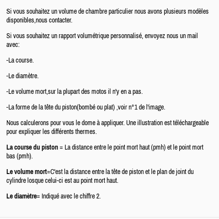
Si vous souhaitez un volume de chambre particulier nous avons plusieurs modèles
disponibles,nous contacter.
Si vous souhaitez un rapport volumétrique personnalisé, envoyez nous un mail
avec:
-La course.
-Le diamètre.
-Le volume mort,sur la plupart des motos il n'y en a pas.
-La forme de la tête du piston(bombé ou plat) ,voir n°1 de l'image.
Nous calculerons pour vous le dome à appliquer. Une illustration est téléchargeable
pour expliquer les différents thermes.
La course du piston
= La distance entre le point mort haut (pmh) et le point mort
bas (pmh).
Le volume mort
=C'est la distance entre la tête de piston et le plan de joint du
cylindre losque celui-ci est au point mort haut.
Le diamètre
= Indiqué avec le chiffre 2.