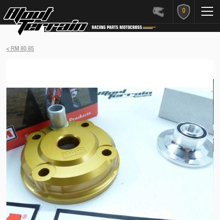
0
< RM 80 85