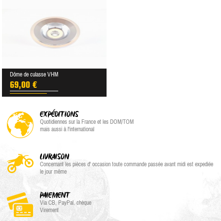
Dôme de culasse VHM
69,00 €
EXPÉDITIONS
Quotidiennes sur la France et les DOM/TOM
mais aussi à l'international
LIVRAISON
Concernant les pièces d' occasion toute commande passée avant midi est expediée
le jour même
PAIEMENT
Via CB, PayPal, chèque
Virement