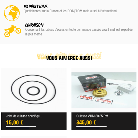
EXPÉDITIONS
Quotidiennes sur la France
et les DOM/TOM
mais aussi à l'international
LIVRAISON
Concernant les pièces d'occasion toute commande passée avant midi est expediée
le jour même
vous aimerez aussi
VOUS AIMEREZ AUSSI
Joint de culasse spécifiqu...
Culasse VHM 80 85 RM
15,00 €
345,00 €