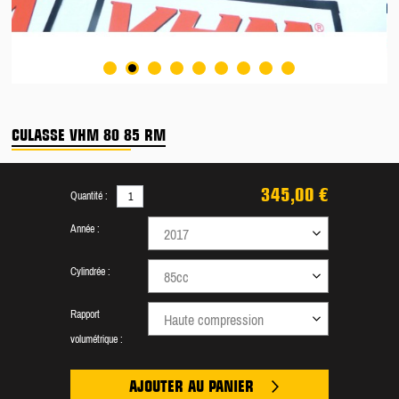
CULASSE VHM 80 85 RM
345,00 €
Quantité :
Année :
2017
Cylindrée :
85cc
Rapport
Haute compression
volumétrique :
AJOUTER AU PANIER