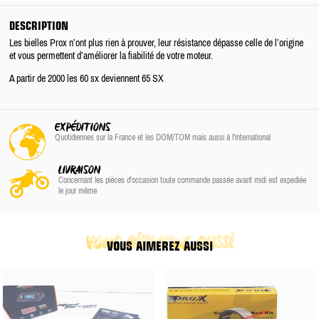
DESCRIPTION
Les bielles Prox n’ont plus rien à prouver, leur résistance dépasse celle de l’origine
et vous permettent d’améliorer la fiabilité de votre moteur.
A partir de 2000 les 60 sx deviennent 65 SX
EXPÉDITIONS
Quotidiennes sur la France
et les DOM/TOM
mais aussi à l'international
LIVRAISON
Concernant les pièces d'occasion toute commande passée avant midi est expediée
le jour même
vous aimerez aussi
VOUS AIMEREZ AUSSI