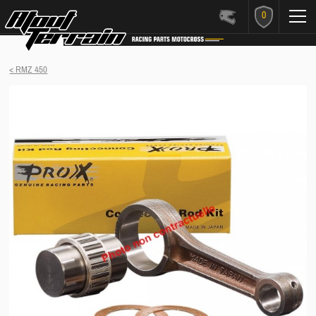
0
< RMZ 450