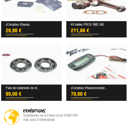
zCompteur d'heures
Kit bielles PROX RMZ 450
29,90 €
211,00 €
Paire de roulements de vil...
zCompteur d'heures/compte ...
99,00 €
79,00 €
EXPÉDITIONS
Quotidiennes sur la France et les DOM/TOM
mais aussi à l'international