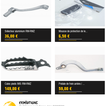
Sélecteur aluminium RM-RMZ
Mousse de protection de le...
36,00 €
6,50 €
Cales pieds IMS RM-RMZ
Pédale de frein arrière / ...
149,00 €
59,00 €
EXPÉDITIONS