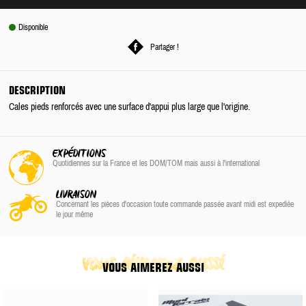
Disponible
Partager !
DESCRIPTION
Cales pieds renforcés avec une surface d'appui plus large que l'origine.
EXPÉDITIONS
Quotidiennes sur la France
et les DOM/TOM
mais aussi à l'international
LIVRAISON
Concernant les pièces d'occasion toute commande passée avant midi est expediée
le jour même
vous aimerez aussi
VOUS AIMEREZ AUSSI