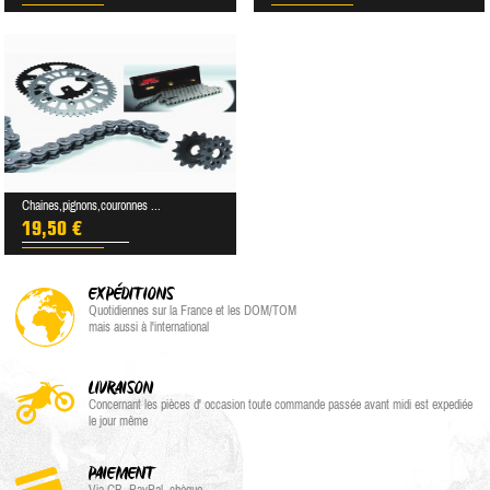
Chaines,pignons,couronnes ...
19,50 €
EXPÉDITIONS
Quotidiennes sur la France et les DOM/TOM
mais aussi à l'international
LIVRAISON
Concernant les pièces d' occasion toute commande passée avant midi est expediée
le jour même
PAIEMENT