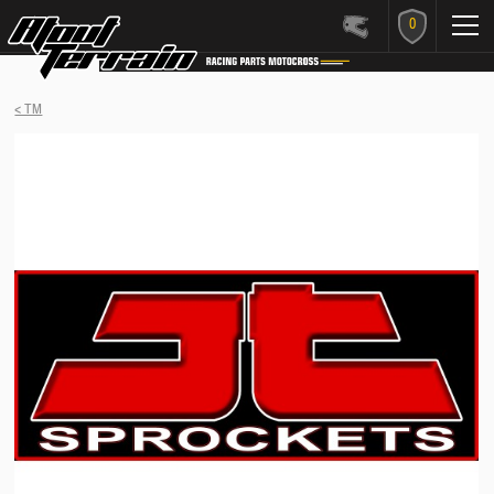
0
< TM