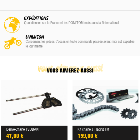
EXPÉDITIONS
Quotidiennes sur la France
et les DOM/TOM
mais aussi à l'international
LIVRAISON
Concernant les pièces d'occasion toute commande passée avant midi est expediée
le jour même
vous aimerez aussi
VOUS AIMEREZ AUSSI
Derive-Chaine TSUBAKI
Kit chaine JT racing TM
47,00 €
159,00 €