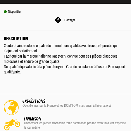
Disponible
Partager !
DESCRIPTION
Guide-chaîne,roulette et patin de la meilleure qualité avec trous pré-percés qui
s’ajustent parfaitement.
Fabriqué par la marque italienne Racetech, connue pour ses pièces plastiques
motocross et enduro de grande qualité.
De qualité équivalente à la pièce d’origine. Grande résistance à l’usure. Bon rapport
qualité/prix.
EXPÉDITIONS
Quotidiennes sur la France
et les DOM/TOM
mais aussi à l'international
LIVRAISON
Concernant les pièces d'occasion toute commande passée avant midi est expediée
le jour même