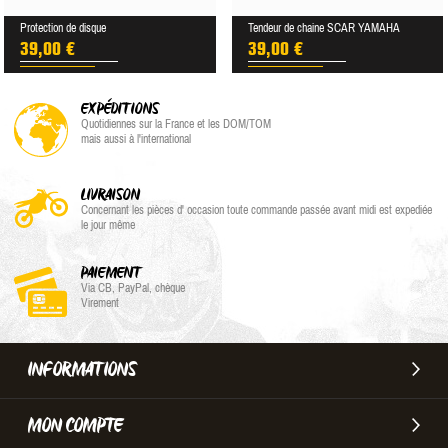
Protection de disque
Tendeur de chaine SCAR YAMAHA
39,00 €
39,00 €
EXPÉDITIONS
Quotidiennes sur la France et les DOM/TOM
mais aussi à l'international
LIVRAISON
Concernant les pièces d' occasion toute commande passée avant midi est expediée
le jour même
PAIEMENT
Via CB, PayPal, chèque
Virement
INFORMATIONS
MON COMPTE