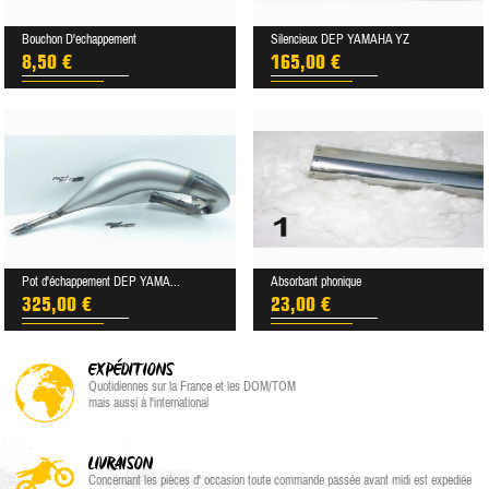
Bouchon D'echappement
Silencieux DEP YAMAHA YZ
8,50 €
165,00 €
Pot d'échappement DEP YAMA...
Absorbant phonique
325,00 €
23,00 €
EXPÉDITIONS
Quotidiennes sur la France et les DOM/TOM
mais aussi à l'international
LIVRAISON
Concernant les pièces d' occasion toute commande passée avant midi est expediée