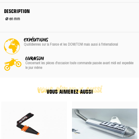
DESCRIPTION
⌀
en mm
EXPÉDITIONS
Quotidiennes sur la France
et les DOM/TOM
mais aussi à l'international
LIVRAISON
Concernant les pièces d'occasion toute commande passée avant midi est expediée
le jour même
vous aimerez aussi
VOUS AIMEREZ AUSSI