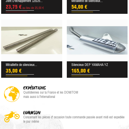
Joint D'échappement 125/25...
Mitraillette de silencieux...
23,75 €
54,00 €
au lieu de 25,00 €
Mitraillette de silencieux...
Silencieux DEP YAMAHA YZ
35,00 €
165,00 €
EXPÉDITIONS
Quotidiennes sur la France et les DOM/TOM
mais aussi à l'international
LIVRAISON
Concernant les pièces d' occasion toute commande passée avant midi est expediée
le jour même