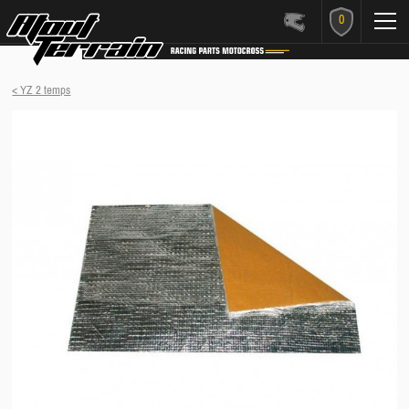
0
< YZ 2 temps