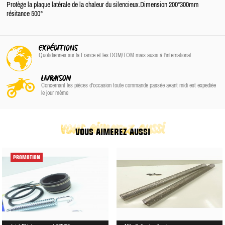
Protège la plaque latérale de la chaleur du silencieux.Dimension 200*300mm
résitance 500°
EXPÉDITIONS
Quotidiennes sur la France
et les DOM/TOM
mais aussi à l'international
LIVRAISON
Concernant les pièces d'occasion toute commande passée avant midi est expediée
le jour même
vous aimerez aussi
VOUS AIMEREZ AUSSI
PROMOTION